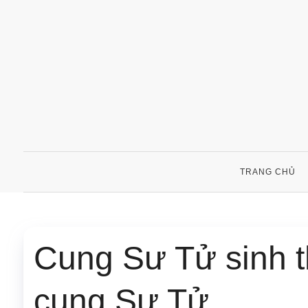
Skip
to
content
TRANG CHỦ
Cung Sư Tử sinh 
cung Sư Tử