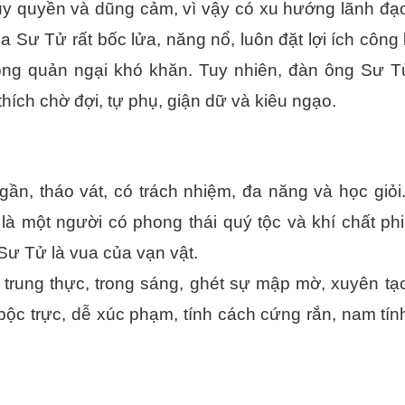
y quyền và dũng cảm, vì vậy có xu hướng lãnh đạo
 Sư Tử rất bốc lửa, năng nổ, luôn đặt lợi ích công
hông quản ngại khó khăn. Tuy nhiên, đàn ông Sư T
thích chờ đợi, tự phụ, giận dữ và kiêu ngạo.
, tháo vát, có trách nhiệm, đa năng và học giỏi.
là một người có phong thái quý tộc và khí chất ph
Sư Tử là vua của vạn vật.
trung thực, trong sáng, ghét sự mập mờ, xuyên tạc,
 bộc trực, dễ xúc phạm, tính cách cứng rắn, nam tí