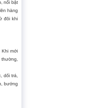
, nổi bật
 lên hàng
ử đôi khi
 Khi mới
i thường,
 dối trá,
nh, bướng