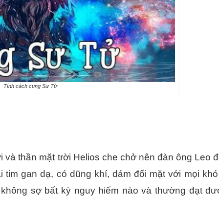
Tính cách cung Sư Tử
i và thần mặt trời Helios che chở nên đàn ông Leo đô
rái tim gan dạ, có dũng khí, dám đối mặt với mọi kh
 không sợ bất kỳ nguy hiểm nào và thường đạt đư