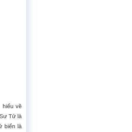
 hiểu về
Sư Tử là
 biển là