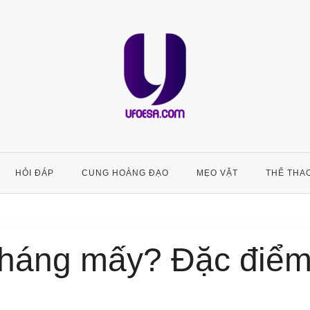
HỎI ĐÁP
CUNG HOÀNG ĐẠO
MẸO VẶT
THỂ THA
tháng mấy? Đặc điể