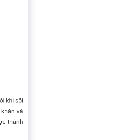
i khi sôi
ó khăn và
ợc thành